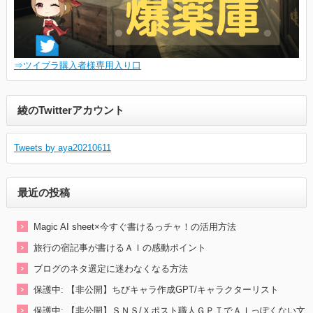
⇒ツイブラ購入者様専用入り口
綾のTwitterアカウント
Tweets by aya20210611
最近の投稿
Magic AI sheet×今すぐ書けるっチャ！の活用方法
旅行の宿記事が書けるＡＩの感動ポイント
ブログのネタ選定に迷わなくなる方法
保護中: 【非公開】ちびキャラ作成GPT/キャラクターリスト
保護中: 【非公開】ＳＮＳ/Ｘポスト職人ＧＰＴでＡＩっぽくない文