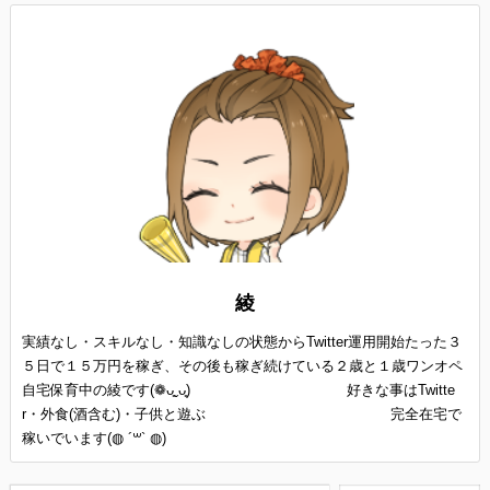
綾
実績なし・スキルなし・知識なしの状態からTwitter運用開始たった３
５日で１５万円を稼ぎ、その後も稼ぎ続けている２歳と１歳ワンオペ
自宅保育中の綾です(❁ᴗ͈ˬᴗ͈) 好きな事はTwitte
r・外食(酒含む)・子供と遊ぶ 完全在宅で
稼いでいます(◍ ´꒳` ◍)