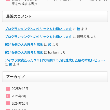
章を作成する裏技
最近のコメント
ブログランキングへのクリックをお願いします
に
綾
より
ブログランキングへのクリックをお願いします
に
影野疾風
より
稼げる側の人の思考と感覚
に
綾
より
稼げる側の人の思考と感覚
に
bunbun
より
ツイブラ実践たった３５日で報酬１５万円達成した綾の本気レビュー♪
に
綾
より
アーカイブ
2025年12月
2025年8月
2024年10月