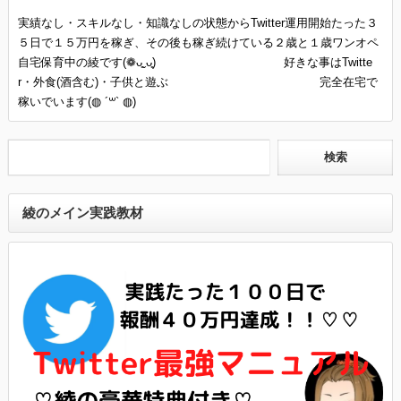
実績なし・スキルなし・知識なしの状態からTwitter運用開始たった３
５日で１５万円を稼ぎ、その後も稼ぎ続けている２歳と１歳ワンオペ
自宅保育中の綾です(❁ᴗ͈ˬᴗ͈) 好きな事はTwitte
r・外食(酒含む)・子供と遊ぶ 完全在宅で
稼いでいます(◍ ´꒳` ◍)
綾のメイン実践教材