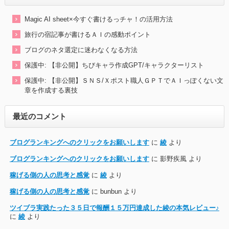
Magic AI sheet×今すぐ書けるっチャ！の活用方法
旅行の宿記事が書けるＡＩの感動ポイント
ブログのネタ選定に迷わなくなる方法
保護中: 【非公開】ちびキャラ作成GPT/キャラクターリスト
保護中: 【非公開】ＳＮＳ/Ｘポスト職人ＧＰＴでＡＩっぽくない文
章を作成する裏技
最近のコメント
ブログランキングへのクリックをお願いします
に
綾
より
ブログランキングへのクリックをお願いします
に
影野疾風
より
稼げる側の人の思考と感覚
に
綾
より
稼げる側の人の思考と感覚
に
bunbun
より
ツイブラ実践たった３５日で報酬１５万円達成した綾の本気レビュー♪
に
綾
より