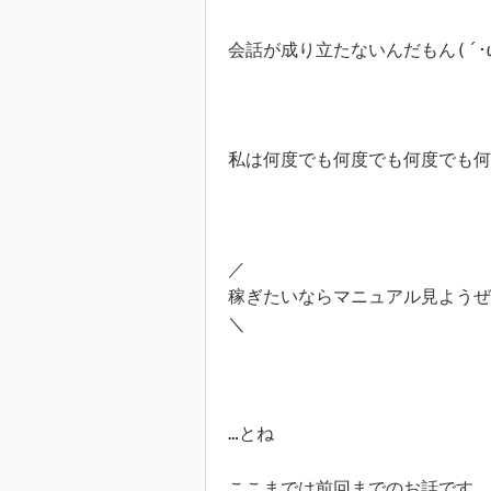
会話が成り立たないんだもん(´･ω･
私は何度でも何度でも何度でも何
／

稼ぎたいならマニュアル見ようぜ
＼

…とね

ここまでは前回までのお話です
