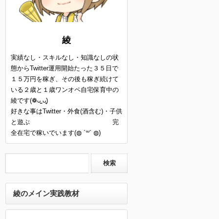
綾
実績なし・スキルなし・知識なしの状
態からTwitter運用開始たった３５日で
１５万円を稼ぎ、その後も稼ぎ続けて
いる２歳と１歳ワンオペ自宅保育中の
綾です(❁ᴗ͈ˬᴗ͈)
好きな事はTwitter・外食(酒含む)・子供
と遊ぶ 完
全在宅で稼いでいます(◍ ´꒳` ◍)
綾のメイン実践教材