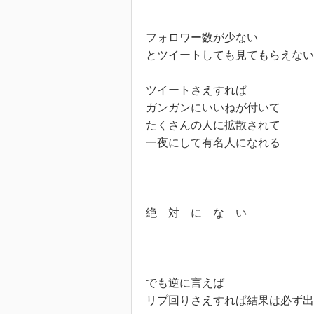
フォロワー数が少ない

とツイートしても見てもらえない
ツイートさえすれば

ガンガンにいいねが付いて

たくさんの人に拡散されて

一夜にして有名人になれる

絶　対　に　な　い　

でも逆に言えば

リプ回りさえすれば結果は必ず出