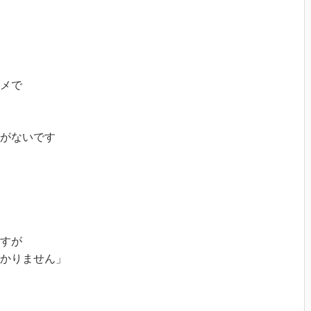
メで

がないです

すが

かりません」
