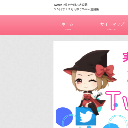
Twitterで稼ぐ仕組み大公開
３５日で１５万円稼ぐTwitter運用術
ホーム
サイトマップ
home
sitemap