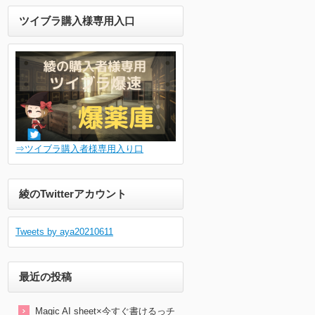
ツイブラ購入様専用入口
⇒ツイブラ購入者様専用入り口
綾のTwitterアカウント
Tweets by aya20210611
最近の投稿
Magic AI sheet×今すぐ書けるっチ