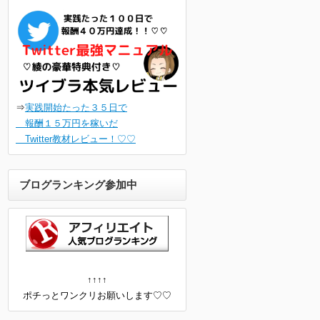
⇒
実践開始たった３５日で
報酬１５万円を稼いだ
Twitter教材レビュー！♡♡
ブログランキング参加中
↑↑↑↑
ポチっとワンクリお願いします♡♡