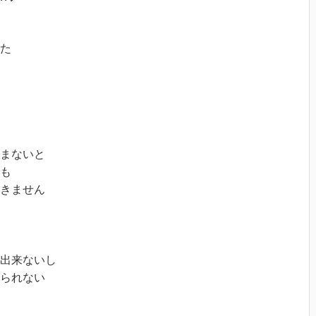
た

まないと

も

きません

出来ないし

られない
