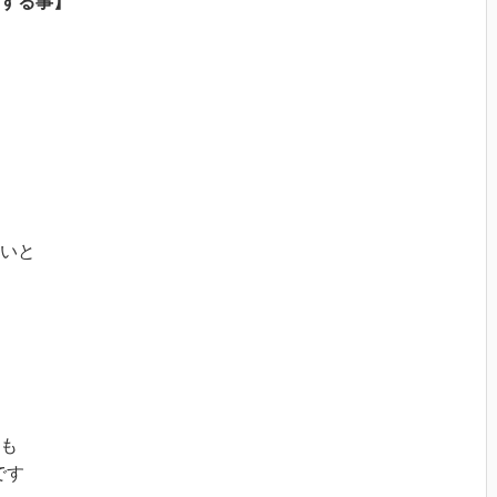
する事】
いと

も

す
