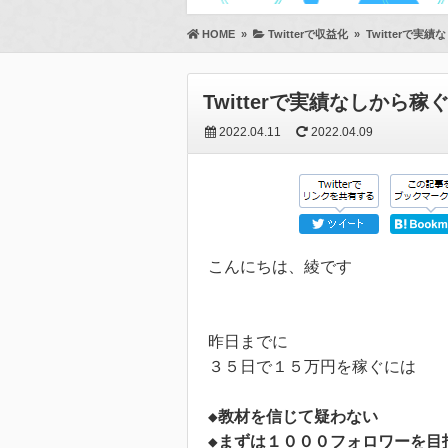
HOME
»
Twitterで収益化
»
Twitterで
Twitterで実績なしか
2022.04.11
2022.04.09
こんにちは、綾です

昨日までに

３５日で１５万円を稼ぐには

◆教材を信じて疑わない

◆まずは１０００フォロワーを目指