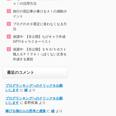
ャ！の活用方法
旅行の宿記事が書けるＡＩの感動ポ
イント
ブログのネタ選定に迷わなくなる方
法
保護中: 【非公開】ちびキャラ作成
GPT/キャラクターリスト
保護中: 【非公開】ＳＮＳ/Ｘポスト
職人ＧＰＴでＡＩっぽくない文章を
作成する裏技
最近のコメント
ブログランキングへのクリックをお願
いします
に
綾
より
ブログランキングへのクリックをお願
いします
に
影野疾風
より
稼げる側の人の思考と感覚
に
綾
より