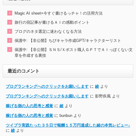
Magic AI sheet×今すぐ書けるっチャ！の活用方法
旅行の宿記事が書けるＡＩの感動ポイント
ブログのネタ選定に迷わなくなる方法
保護中: 【非公開】ちびキャラ作成GPT/キャラクターリスト
保護中: 【非公開】ＳＮＳ/Ｘポスト職人ＧＰＴでＡＩっぽくない文
章を作成する裏技
最近のコメント
ブログランキングへのクリックをお願いします
に
綾
より
ブログランキングへのクリックをお願いします
に
影野疾風
より
稼げる側の人の思考と感覚
に
綾
より
稼げる側の人の思考と感覚
に
bunbun
より
ツイブラ実践たった３５日で報酬１５万円達成した綾の本気レビュー♪
に
綾
より