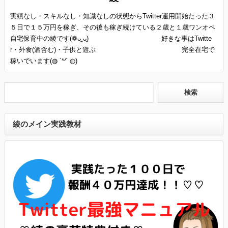
実績なし・スキルなし・知識なしの状態からTwitter運用開始たった３
５日で１５万円を稼ぎ、その後も稼ぎ続けている２歳と１歳ワンオペ
自宅保育中の綾です(❁ᴗ͈ˬᴗ͈) 好きな事はTwitte
r・外食(酒含む)・子供と遊ぶ 完全在宅で
稼いでいます(◍ ´꒳` ◍)
綾のメイン実践教材