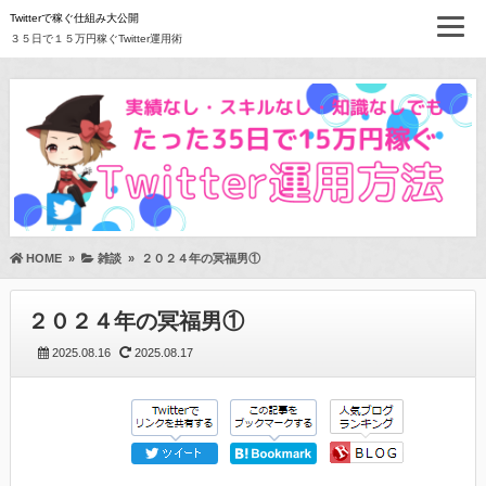
Twitterで稼ぐ仕組み大公開
３５日で１５万円稼ぐTwitter運用術
HOME
»
雑談
»
２０２４年の冥福男①
２０２４年の冥福男①
2025.08.16
2025.08.17