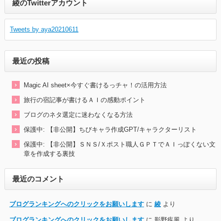
綾のTwitterアカウント
Tweets by aya20210611
最近の投稿
Magic AI sheet×今すぐ書けるっチャ！の活用方法
旅行の宿記事が書けるＡＩの感動ポイント
ブログのネタ選定に迷わなくなる方法
保護中: 【非公開】ちびキャラ作成GPT/キャラクターリスト
保護中: 【非公開】ＳＮＳ/Ｘポスト職人ＧＰＴでＡＩっぽくない文
章を作成する裏技
最近のコメント
ブログランキングへのクリックをお願いします
に
綾
より
ブログランキングへのクリックをお願いします
に
影野疾風
より