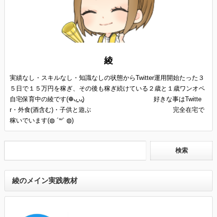
綾
実績なし・スキルなし・知識なしの状態からTwitter運用開始たった３
５日で１５万円を稼ぎ、その後も稼ぎ続けている２歳と１歳ワンオペ
自宅保育中の綾です(❁ᴗ͈ˬᴗ͈) 好きな事はTwitte
r・外食(酒含む)・子供と遊ぶ 完全在宅で
稼いでいます(◍ ´꒳` ◍)
綾のメイン実践教材